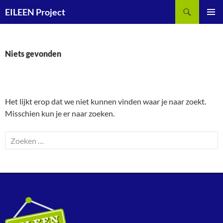
Ga
Zoeken
EILEEN Project
naar
PRIMAI
de
MENU
inhoud
Niets gevonden
Het lijkt erop dat we niet kunnen vinden waar je naar zoekt.
Misschien kun je er naar zoeken.
Zoeken
naar: